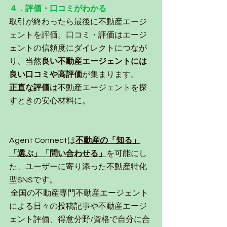
４．評価・口コミがわかる
取引が終わったら最後に不動産エージ
ェントを評価。口コミ・評価はエージ
ェントの信頼度にダイレクトにつなが
り
、当然
良い不動産エージェントには
良い口コミや高評価
が集まります。
正直な評価
は不動産エージェントを探
すとき
の安心材料に。 
Agent Connect
は
不動産の「知る」
「選ぶ」「問い合わせる」
を可能にし
た、ユーザーに寄り添った不動産特化
型SNSです。 
 全国の不動産専門不動産エージェント
による日々の投稿記事や不動産エージ
ェント評価、得意分野/資格で自分に合