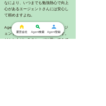
なにより、いつまでも勉強熱心で向上
心があるエージェントさんには安心し
て頼めますよね。
Agentconnectにはこの他にもエージ
運営会社
Agent検索
Agent登録
ェントが書いたブログ多数あります。
どんな人がいるのか、ぜひ覗いてみて
くださいね！
AgentConnectをチェック！
News
ユーザ
blog