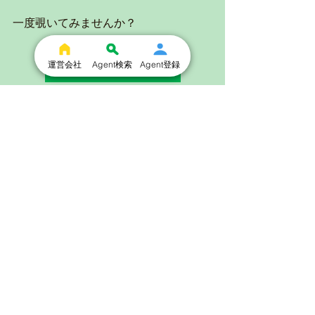
一度覗いてみませんか？
運営会社
Agent検索
Agent登録
Agent Connectを見てみる
すべて表示
最新記事