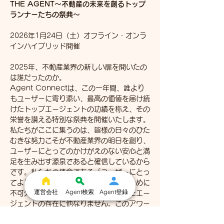
THE AGENT～不動産の未来を創るトップ
ランナーたちの祭典～
2026年1月24日（土）オフライン・オンラ
インハイブリッド開催
2025年、不動産業界の新しい扉を開いたの
は誰だったのか。
Agent Connectは、この一年間、誰より
もユーザーに寄り添い、最高の価値を届け続
けたトップエージェントの功績を称え、その
栄誉を讃える特別な祭典を開催いたします。
私たちがここに集うのは、皆様の日々のひた
むきな努力こそが不動産業界の明日を創り、
ユーザーにとってのかけがえのない安心と満
足を生み出す源泉であると確信しているから
です。私たちの使命である「ユーザーにとっ
てより良い不動産の取引環境を作る」ために
運営会社
Agent検索
Agent登録
不可欠なのは、高い志と専門性を持ったエー
ジェントの存在に他なりません。このアワー
ドは、業界を牽引するトップランナーたちの