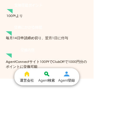
交換可能ポイント
100Ptより
交換にかかる時間
毎月14日申請締め切り、翌月1日に付与
交換内容
AgentConnectサイト100PtでClubOffで1000円分の
ポイントに交換可能
運営会社
Agent検索
Agent登録
Q & A
Q AgentConnectサイトを退会したら、
ClubOffは退会となりますか？
A はい。自動退会となります