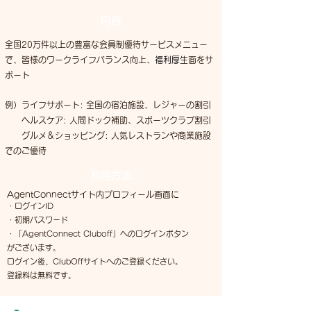
内容
全国20万件以上の豊富な会員制優待サービスメニュー
で、
皆様のワークライフバランス向上、
福利厚生
面をサ
ポート
例）ライフサポート: 全国の宿泊施設、レジャーの割引
ヘルスケア: 人間ドック補助、スポーツクラブ割引
グルメ＆ショッピング: 人気レストランや商業施設
でのご優待
利用方法
AgentConnectサイト内プロフィール画面に
・ログインID
・初期パスワード
・「AgentConnect Cluboff」へのログインボタン
がございます。
ログイン後、ClubOffサイトへのご登録ください。
登録料は無料です。