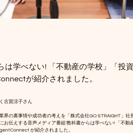
らは学べない! 「不動産の学校」「投
tConnectが紹介されました。
く古賀涼子さん
業界の裏事情や成功者の考えを「株式会社GO STRAIGHT」
にお伝えする音声メディア番組‘教科書からは学べない! 「不動
gentConnect が紹介されました。