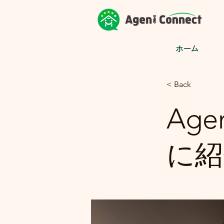
ホーム
< Back
Age
に紹