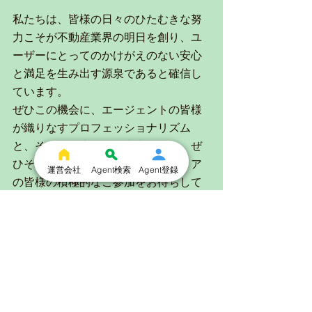
私たちは、皆様の日々のひたむきな努
力こそが不動産業界の明日を創り、ユ
ーザーにとってのかけがえのない安心
と満足を生み出す源泉であると確信し
ています。
ぜひこの機会に、エージェントの皆様
が織りなすプロフェッショナリズム
と、そこから生まれる未来の形を、ぜ
ひその目で感じてください。メディア
運営会社
Agent検索
Agent登録
の皆様の積極的なご参加をお待ちして
おります。
みなさまのご参加、心よりお待ちして
おります。
参加は
こちら
から！