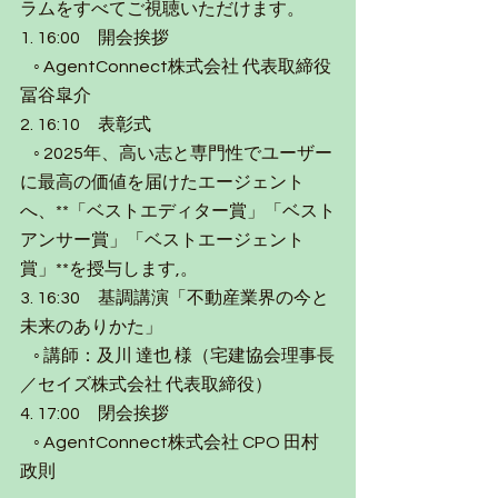
ラムをすべてご視聴いただけます。
1. 16:00　開会挨拶
    ◦ AgentConnect株式会社 代表取締役 
冨谷皐介
2. 16:10　表彰式
    ◦ 2025年、高い志と専門性でユーザー
に最高の価値を届けたエージェント
へ、**「ベストエディター賞」「ベスト
アンサー賞」「ベストエージェント
賞」**を授与します,。
3. 16:30　基調講演「不動産業界の今と
未来のありかた」
    ◦ 講師：及川 達也 様（宅建協会理事長
／セイズ株式会社 代表取締役）
4. 17:00　閉会挨拶
    ◦ AgentConnect株式会社 CPO 田村
政則