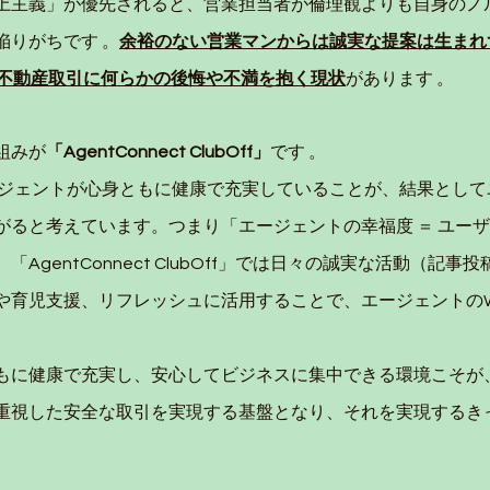
上主義」が優先されると、営業担当者が倫理観よりも自身のノ
陥りがちです 。
余裕のない営業マンからは誠実な提案は生まれ
が不動産取引に何らかの後悔や不満を抱く現状
があります 。
組みが
「AgentConnect ClubOff」
です 。
ctはエージェントが心身ともに健康で充実していることが、結果とし
がると考えています。つまり「エージェントの幸福度 ＝ ユー
AgentConnect ClubOff」では日々の誠実な活動（記事
育児支援、リフレッシュに活用することで、エージェントのWell
もに健康で充実し、安心してビジネスに集中できる環境こそが
重視した安全な取引を実現する基盤となり、それを実現するき