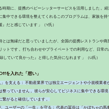
る時期に、提携のベビーシッターサービスを活用しました 。経
に集中できる環境を整えてくれるこのプログラムは、家族を持
援』だと感じています 」（Y氏）
待とは無縁だと思っていましたが、全国の提携レストランや商
リットです 。打ち合わせやプライベートでの利用など、日常の
ctに登録していて良かった』と得した気分になれます 」（U氏）
ClubOffを入れた「想い」
人」を支える： 不動産業界では独立エージェントや小規模業者
は整っていません 。彼らが安心してビジネスに集中できる環境
に繋がると確信しています 。
が、ユーザーの「一生」を守る： 代表の冨谷は「かぼちゃの馬