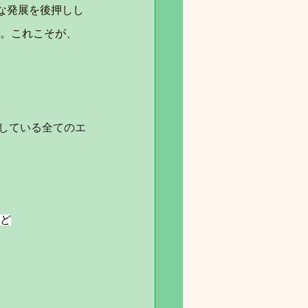
な発展を後押しし
す。これこそが、
録している全てのエ
など