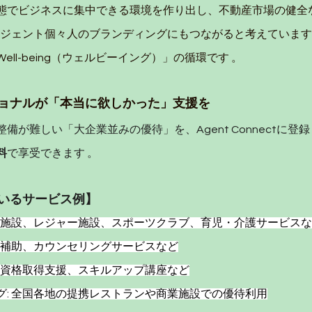
態でビジネスに集中できる環境を作り出し、不動産市場の健全
エージェント個々人のブランディングにもつながると考えていま
ll-being（ウェルビーイング）」の循環です 。
ョナルが「本当に欲しかった」支援を
備が難しい「大企業並みの優待」を、Agent Connectに登
料
で享受できます 。
いるサービス例】
 宿泊施設、レジャー施設、スポーツクラブ、育児・介護サービス
康診断補助、カウンセリングサービスなど
研修、資格取得支援、スキルアップ講座など
ング: 全国各地の提携レストランや商業施設での優待利用