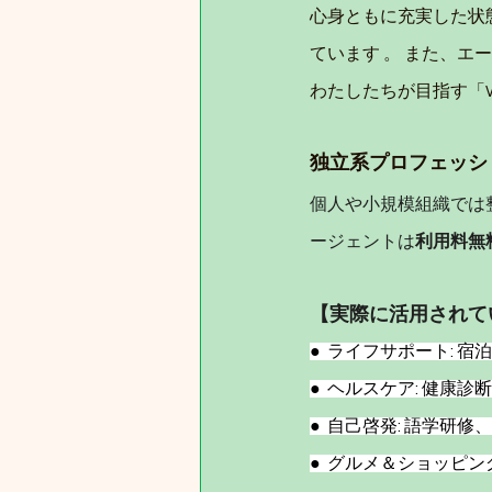
心身ともに充実した状
ています 。 また、
わたしたちが目指す「We
独立系プロフェッシ
個人や小規模組織では整
ージェントは
利用料無
【実際に活用されて
●  ライフサポート:
●  ヘルスケア: 健
●  自己啓発: 語学
●  グルメ＆ショッピ