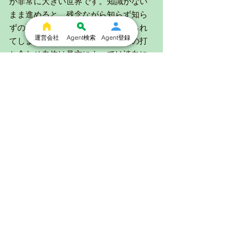
が非常に大きい世界です。知識がない
まま進めると、残念ながら知らず知ら
ずのうちに不利な条件で契約させられ
運営会社
Agent検索
Agent登録
てしまうリスクがあります。今回の打
ち合わせ自体は見方によっては淡白に
進んでいたかもしれませんが、欲しい
情報や第三者の視点での意見をわかり
やすく伝えていただけました。私がセ
カンドオピニオンを利用して最も価値
を感じたのは、単なるアドバイスでは
なく『納得して進められる確信』を得
られたことです。
「不動産売買に『絶対に安心』という
言葉はありません。もしあの時相談し
ていなければ、私は今ごろ数百万を失
って、後悔の中で暮らしていたはずで
す。だからこそ、少しでも違和感があ